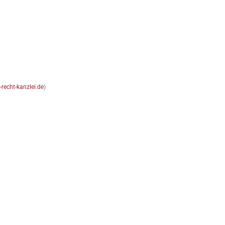
-recht-kanzlei.de
)